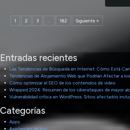
1
2
3
…
182
Siguiente »
Entradas recientes
Las Tendencias de Búsqueda en Internet: Cómo Está Cam
Tendencias de Alojamiento Web que Podrían Afectar a los
Cómo optimizar el SEO de los contenidos de video
Wrapped 2024: Resumen de los ciberataques de mayor al
Vulnerabilidad crítica en WordPress. Sitios afectados in
Categorías
Apps
Asistentes de voz