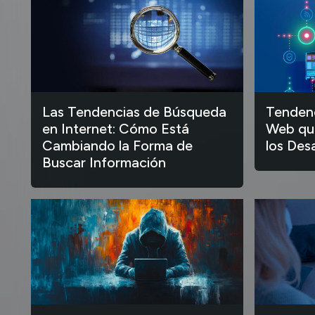
Las Tendencias de Búsqueda
Tendenc
en Internet: Cómo Está
Web que
Cambiando la Forma de
los Des
Buscar Información