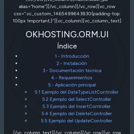
alias=”home”][/vc_column][/vc_row][vc_row
css=”.vc_custom_1465499643830{padding-top:
100px !important;}”][vc_column][vc_column_text]
OKHOSTING.ORM.UI
Índice
1.- Introducción
2.- Instalación
3.- Documentación tecnica
4.- Requerimientos
5.- Aplicación principal
5.1 Ejemplo del DataTypeListController
5.2 Ejemplo del SelectController
5.3 Ejemplo del InsertController
5.4 Ejemplo del DeleteController
5.5 Ejemplo del UpdateController
[/vc_column_text][/vc_column][/vc_row][vc_row