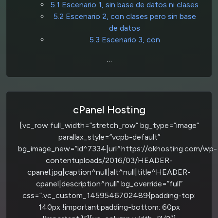
5.1 Escenario 1, sin base de datos ni clases
5.2 Escenario 2, con clases pero sin base
de datos
5.3 Escenario 3, con
…
cPanel Hosting
[vc_row full_width=”stretch_row” bg_type=”image”
parallax_style=”vcpb-default”
bg_image_new=”id^7334|url^https://okhosting.com/wp-
contentuploads/2016/03/HEADER-
cpanel.jpg|caption^null|alt^null|title^HEADER-
cpanel|description^null” bg_override=”full”
css=”.vc_custom_1459546702489{padding-top:
140px !important;padding-bottom: 60px