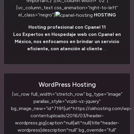
!important;}”][vc_column width=”1/2″]
[vc_column_text css_animation=”right-to-left”
el_class=”negro”]
HOSTING
Hosting profesional con Cpanel 11
Los Expertos en Hospedaje web con Cpanel en
México, nos enfocamos en brindar un servicio
eficiente, con atención al cliente
…
WordPress Hosting
[vc_row full_width=”stretch_row” bg_type=”image”
parallax_style=”vcpb-vz-jquery”
bg_image_new=”id^7191|url^https://okhosting.com/wp-
contentuploads/2016/03/header-
wordpress.jpg|caption^null|alt^null|title^header-
wordpress|description^null” bg_override=”full”