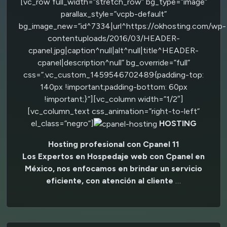
[vc_row full_width=”stretch_row” bg_type=”image”
parallax_style=”vcpb-default”
bg_image_new=”id^7334|url^https://okhosting.com/wp-
contentuploads/2016/03/HEADER-
cpanel.jpg|caption^null|alt^null|title^HEADER-
cpanel|description^null” bg_override=”full”
css=”.vc_custom_1459546702489{padding-top:
140px !important;padding-bottom: 60px
!important;}”][vc_column width=”1/2″]
[vc_column_text css_animation=”right-to-left”
el_class=”negro”]
HOSTING
Hosting profesional con Cpanel 11
Los Expertos en Hospedaje web con Cpanel en
México, nos enfocamos en brindar un servicio
eficiente, con atención al cliente
…