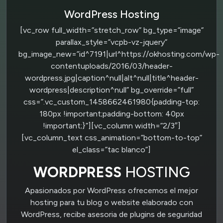
WordPress Hosting
[vc_row full_width=”stretch_row” bg_type=”image”
parallax_style=”vcpb-vz-jquery”
bg_image_new=”id^7191|url^https://okhosting.com/wp-
contentuploads/2016/03/header-
wordpress.jpg|caption^null|alt^null|title^header-
wordpress|description^null” bg_override=”full”
css=”.vc_custom_1458662461980{padding-top:
180px !important;padding-bottom: 40px
!important;}”][vc_column width=”2/3″]
[vc_column_text css_animation=”bottom-to-top”
el_class=”tac blanco”]
WORDPRESS
HOSTING
Apasionados por WordPress ofrecemos el mejor
hosting para tu blog o website elaborado con
WordPress, recibe asesoria de plugins de seguridad