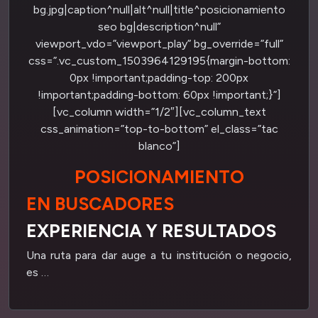
bg.jpg|caption^null|alt^null|title^posicionamiento
seo bg|description^null”
viewport_vdo=”viewport_play” bg_override=”full”
css=”.vc_custom_1503964129195{margin-bottom:
0px !important;padding-top: 200px
!important;padding-bottom: 60px !important;}”]
[vc_column width=”1/2″][vc_column_text
css_animation=”top-to-bottom” el_class=”tac
blanco”]
POSICIONAMIENTO
EN
BUSCADORES
EXPERIENCIA Y RESULTADOS
Una ruta para dar auge a tu institución o negocio,
es …