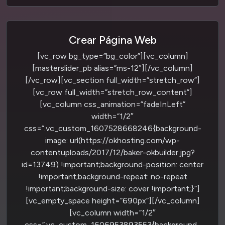
Crear Página Web
[vc_row bg_type=”bg_color”][vc_column]
[masterslider_pb alias=”ms-12″][/vc_column]
[/vc_row][vc_section full_width=”stretch_row”]
[vc_row full_width=”stretch_row_content”]
[vc_column css_animation=”fadeInLeft”
width=”1/2″
css=”.vc_custom_1607528668246{background-
image: url(https://okhosting.com/wp-
contentuploads/2017/12/baker-okbuilder.jpg?
id=13749) !important;background-position: center
!important;background-repeat: no-repeat
!important;background-size: cover !important;}”]
[vc_empty_space height=”690px”][/vc_column]
[vc_column width=”1/2″
css=”.vc_custom_1606953893553{background-