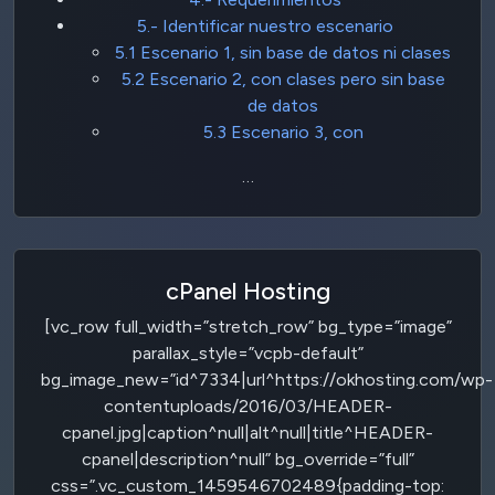
5.- Identificar nuestro escenario
5.1 Escenario 1, sin base de datos ni clases
5.2 Escenario 2, con clases pero sin base
de datos
5.3 Escenario 3, con
…
cPanel Hosting
[vc_row full_width=”stretch_row” bg_type=”image”
parallax_style=”vcpb-default”
bg_image_new=”id^7334|url^https://okhosting.com/wp-
contentuploads/2016/03/HEADER-
cpanel.jpg|caption^null|alt^null|title^HEADER-
cpanel|description^null” bg_override=”full”
css=”.vc_custom_1459546702489{padding-top: