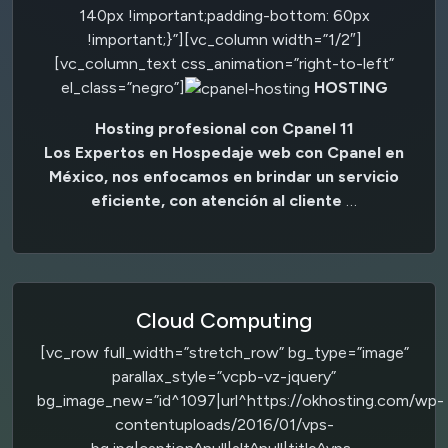
140px !important;padding-bottom: 60px
!important;}”][vc_column width=”1/2″]
[vc_column_text css_animation=”right-to-left”
el_class=”negro”]
HOSTING
Hosting profesional con Cpanel 11
Los Expertos en Hospedaje web con Cpanel en
México, nos enfocamos en brindar un servicio
eficiente, con atención al cliente
…
Cloud Computing
[vc_row full_width=”stretch_row” bg_type=”image”
parallax_style=”vcpb-vz-jquery”
bg_image_new=”id^1097|url^https://okhosting.com/wp-
contentuploads/2016/01/vps-