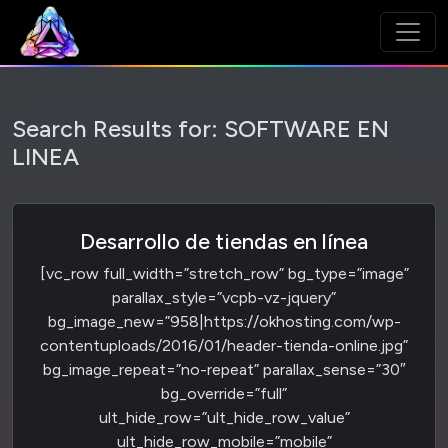
Search Results for:
SOFTWARE EN
LINEA
Desarrollo de tiendas en línea
[vc_row full_width=”stretch_row” bg_type=”image”
parallax_style=”vcpb-vz-jquery”
bg_image_new=”958|https://okhosting.com/wp-
contentuploads/2016/01/header-tienda-online.jpg”
bg_image_repeat=”no-repeat” parallax_sense=”30″
bg_override=”full”
ult_hide_row=”ult_hide_row_value”
ult_hide_row_mobile=”mobile”