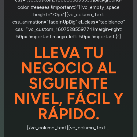
color: #eaeaea !important;}”][vc_empty_space
height=”70px”][vc_column_text
css_animation=”fadeInUpBig” el_class=”tac blanco”
css=”.vc_custom_1607528559774{margin-right:
50px !important;margin-left: 50px !important;}”]
LLEVA TU
NEGOCIO AL
SIGUIENTE
NIVEL, FÁCIL Y
RÁPIDO.
[/vc_column_text][vc_column_text …