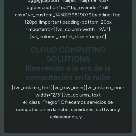
bg.jpg|caption^null|alt^null|title^vps-
bg|description^null” bg_override=”full”
css=”.vc_custom_1458239819079{padding-top:
120px !important;padding-bottom: 20px
!important;}”][vc_column width=”2/3″]
[vc_column_text el_class=”negro”]
CLOUD COMPUTING
SOLUTIONS
Bienvenido a la era de la
computación en la nube
[/vc_column_text][vc_row_inner][vc_column_inner
width=”2/3″][vc_column_text
el_class=”negro”]Ofrecemos servicios de
computación en la nube, servidores, software y
aplicaciones, y …