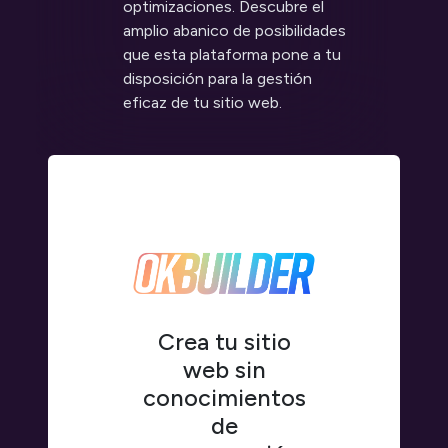
optimizaciones. Descubre el
amplio abanico de posibilidades
que esta plataforma pone a tu
disposición para la gestión
eficaz de tu sitio web.
Crea tu sitio
web sin
conocimientos
de