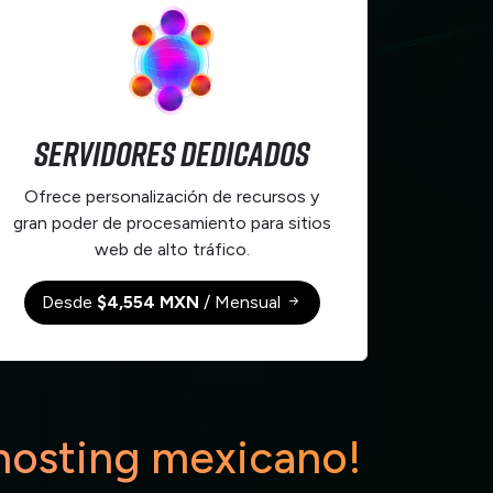
Servidores Dedicados
Ofrece personalización de recursos y
gran poder de procesamiento para sitios
web de alto tráfico.
Desde
$4,554 MXN
/ Mensual
 hosting mexicano!