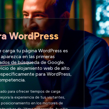
ra WordPress
se carga tu página WordPress es
o aparezca en las primeras
ltados de búsqueda de Google.
icio de alojamiento web de alto
específicamente para WordPress,
competencia.
ado para ofrecer tiempos de carga
mejora la experiencia de tus visitantes,
u posicionamiento en los motores de
tructura de última generación, tu sitio