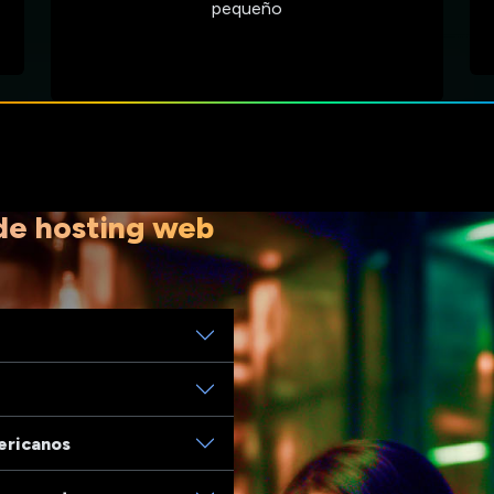
pequeño
de hosting web
ericanos