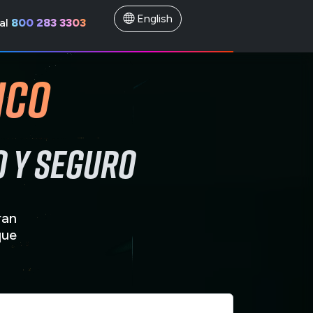
English
al
800 283 3303
ico
o y seguro
ran
que