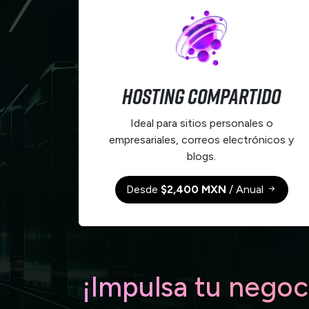
Hosting compartido
Ideal para sitios personales o
empresariales, correos electrónicos y
blogs.
Desde
$2,400 MXN
/ Anual
¡Impulsa tu negoc