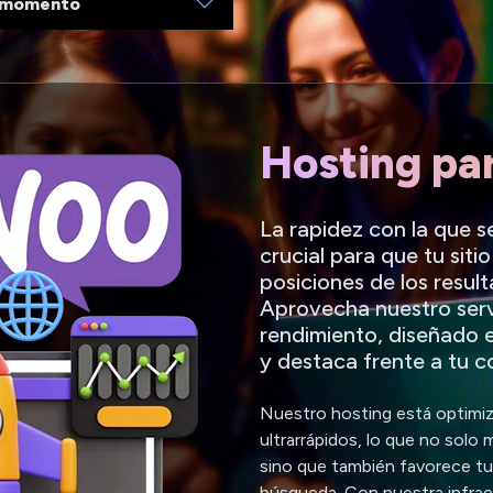
r momento
Hosting pa
La rapidez con la que 
crucial para que tu siti
posiciones de los resu
Aprovecha nuestro serv
rendimiento, diseñado 
y destaca frente a tu 
Nuestro hosting está optimiz
ultrarrápidos, lo que no solo 
sino que también favorece t
búsqueda. Con nuestra infraes