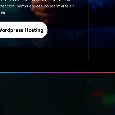
rfección, permitiéndote concentrarte en
nea.
ordpress Hosting