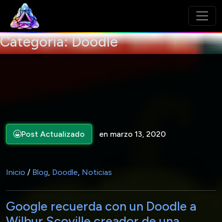
Categoría:
Doodle
Post Actualizado
en marzo 13, 2020
Inicio
/
Blog
,
Doodle
,
Noticias
Google recuerda con un Doodle a
Wilbur Scoville creador de una