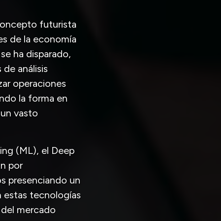
 concepto futurista
es de la economía
 se ha disparado,
de análisis
zar operaciones
ando la forma en
 un vasto
ng (ML), el Deep
ón por
s presenciando un
 estas tecnologías
s del mercado