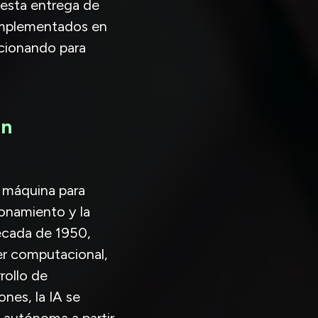
 esta entrega de
implementados en
cionando para
en
na máquina para
zonamiento y la
écada de 1950,
er computacional,
rollo de
ones, la IA se