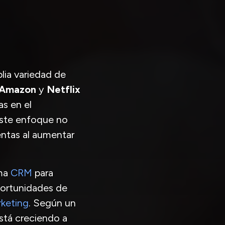
lia variedad de
Amazon
y
Netflix
s en el
Este enfoque no
entas al aumentar
rma
CRM
para
oportunidades de
keting
. Según un
stá creciendo a