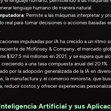
 el lenguaje humano, permitiendo a las máquinas 
generar lenguaje humano de manera natural.
omputadora
: Permite a las máquinas interpretar y p
do real para tomar decisiones o acciones basadas e
.
caciones impulsadas por IA ha crecido a un ritmo s
reciente de McKinsey & Company, el mercado globa
 $327.5 mil millones en 2021, y se espera que alc
, creciendo a una tasa compuesta anual del 20.1% .
ado por la adopción generalizada de la IA en dive
zas, la manufactura y el comercio minorista, que bus
a, reducir costos y ofrecer experiencias personaliza
nteligencia Artificial y sus Aplica