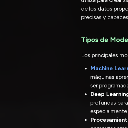
utiliza para crear
de los datos propo
precisas y capaces
Tipos de Model
Los principales mo
Machine Lear
máquinas apren
ser programada
Deep Learnin
profundas par
especialmente 
Procesamient