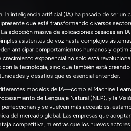
, la inteligencia artificial (IA) ha pasado de ser un
nipresente que está transformando diversos sector
a. La adopción masiva de aplicaciones basadas en IA
mples asistentes de voz hasta complejos sistemas 
eden anticipar comportamientos humanos y optimi
e crecimiento exponencial no solo está revolucion
 con la tecnología, sino que también está creando
unidades y desafíos que es esencial entender.
diferentes modelos de IA—como el Machine Learni
Procesamiento de Lenguaje Natural (NLP), y la Visi
erfeccionan y se vuelven más accesibles, estamo
mica del mercado global. Las empresas que adoptan
taja competitiva, mientras que los nuevos actore