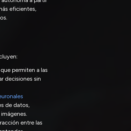
 autónoma a partir
más eficientes,
os.
cluyen:
 que permiten a las
r decisiones sin
euronales
s de datos,
e imágenes.
eracción entre las