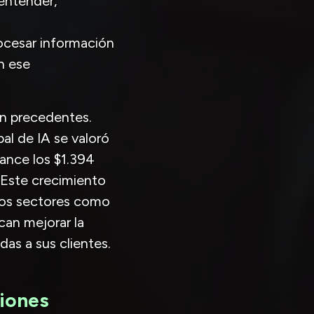
entender,
rocesar información
n ese
in precedentes.
l de IA se valoró
ance los $1.394
 Este crecimiento
rsos sectores como
can mejorar la
das a sus clientes.
ciones