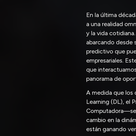
En la última década
a una realidad om
y la vida cotidian
abarcando desde si
predictivo que pu
empresariales. Est
que interactuamos
panorama de oport
A medida que los 
Learning (DL), el 
Computadora—se p
cambio en la diná
están ganando ven