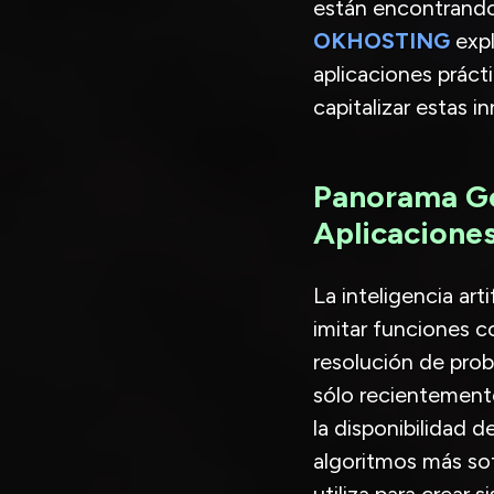
están encontrando 
OKHOSTING
expl
aplicaciones prác
capitalizar estas i
Panorama Gen
Aplicacione
La inteligencia art
imitar funciones c
resolución de pro
sólo recientement
la disponibilidad 
algoritmos más sofi