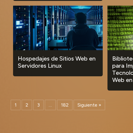
Hospedajes de Sitios Web en
Bibliot
Servidores Linux
para Im
Tecnolo
Web en
1
2
3
…
182
Siguiente »