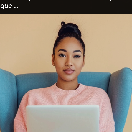
 que …