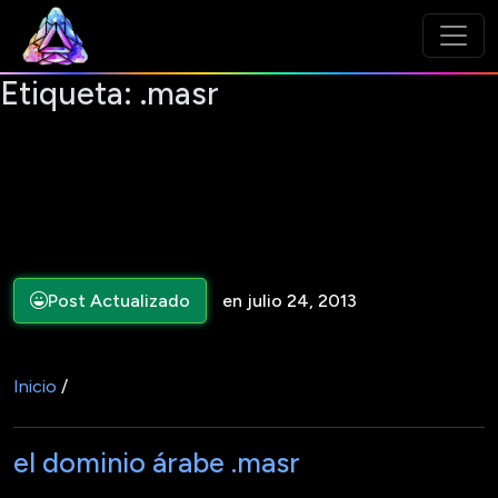
Etiqueta:
.masr
Post Actualizado
en julio 24, 2013
Inicio
/
el dominio árabe .masr