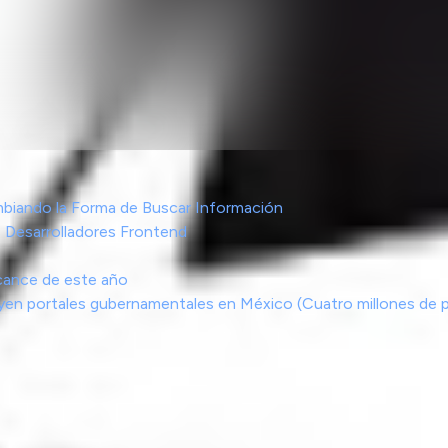
biando la Forma de Buscar Información
 Desarrolladores Frontend
cance de este año
cluyen portales gubernamentales en México (Cuatro millones de 