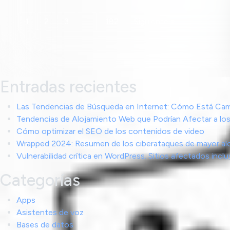
1
2
3
…
182
Siguiente »
Entradas recientes
Las Tendencias de Búsqueda en Internet: Cómo Está Cam
Tendencias de Alojamiento Web que Podrían Afectar a los
Cómo optimizar el SEO de los contenidos de video
Wrapped 2024: Resumen de los ciberataques de mayor al
Vulnerabilidad crítica en WordPress. Sitios afectados in
Categorías
Apps
Asistentes de voz
Bases de datos