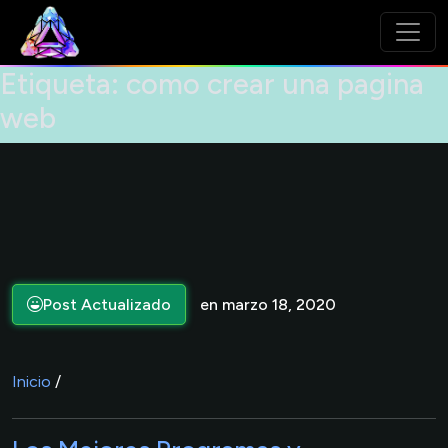
Etiqueta:
como crear una pagina
web
Post Actualizado
en marzo 18, 2020
Inicio
/