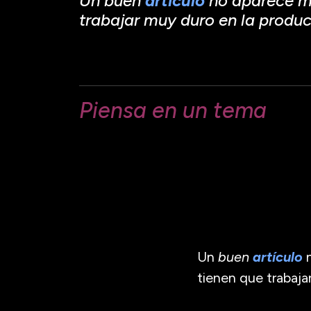
Un
buen
artículo
no aparece má
trabajar muy duro en la produc
Piensa en un tema
Para empezar a redactar un ar
Un
buen
artículo
n
tienen que trabaja