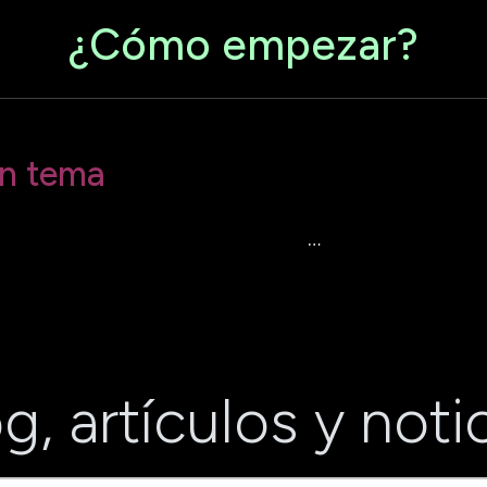
¿Cómo empezar?
un tema
dactar un articulo primero debes
…
g, artículos y noti