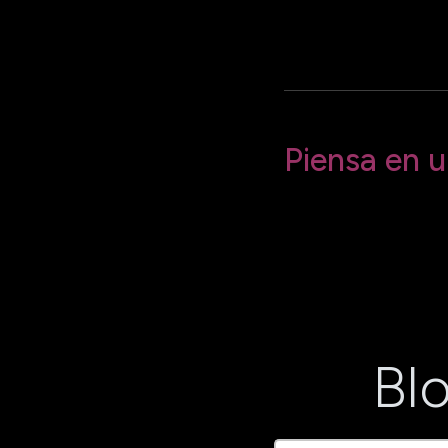
Piensa en 
Para empezar a re
Blo