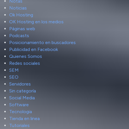
Notas
Noticias
Ok Hosting
OK Hosting en los medios
Páginas web
Podcasts
Posicionamiento en buscadores
Publicidad en Facebook
Quienes Somos
Redes sociales
SEM
SEO
Servidores
Sin categoría
Social Media
Software
Tecnologia
Tienda en linea
Tutoriales