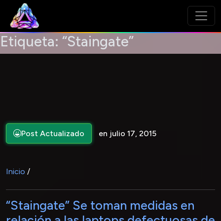
Etiqueta:
“Staingate”
Post Actualizado
en julio 17, 2015
Inicio
/
“Staingate” Se toman medidas en
relación a las laptops defectuosas de