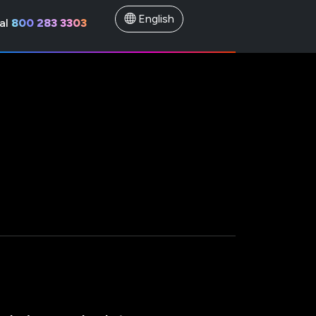
English
al
800 283 3303