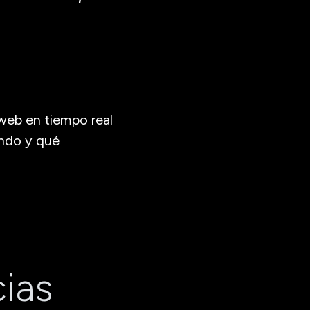
web en tiempo real
ando y qué
cias