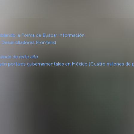
biando la Forma de Buscar Información
 Desarrolladores Frontend
cance de este año
cluyen portales gubernamentales en México (Cuatro millones de 