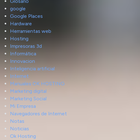
Glosario
google
Google Places
Hardware
Herramientas web
Hosting
Impresoras 3d
Informática
Innovacion
Inteligencia artificial
Internet
Manuales OK HOSTING
Marketing digital
Marketing Social
Mi Empresa
Navegadores de Internet
Notas
Noticias
Ok Hosting