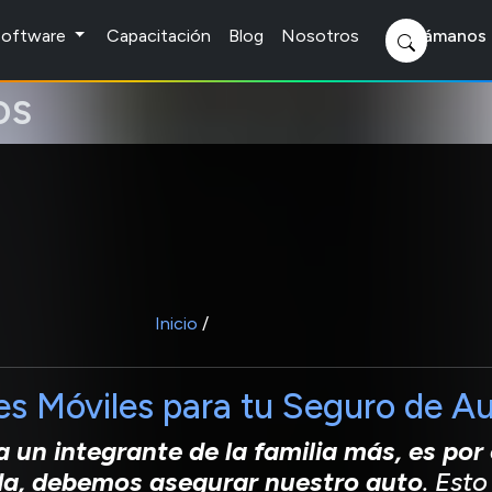
 Software
Capacitación
Blog
Nosotros
Llámanos 
os
Inicio
/
es Móviles para tu Seguro de A
a un integrante de la familia más, es po
da, debemos asegurar nuestro auto
. Est