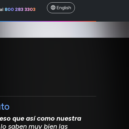
English
al
800 283 3303
uto
r eso que así como nuestra
o lo saben muy bien las