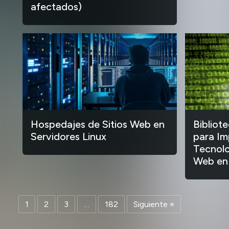
afectados)
Hospedajes de Sitios Web en
Bibliot
Servidores Linux
para Im
Tecnolo
Web en
1
2
3
…
182
Siguiente »