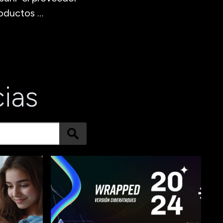
roductos …
cias