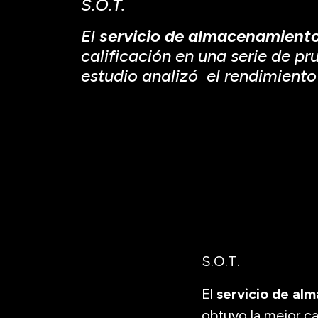
S.O.T.
El
servicio de almacenamient
calificación en una serie de p
estudio analizó el rendimiento
S.O.T.
El
servicio de al
obtuvo la mejor ca