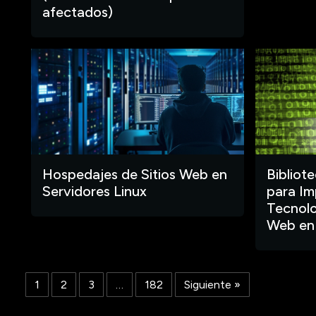
afectados)
Hospedajes de Sitios Web en
Bibliot
Servidores Linux
para Im
Tecnolo
Web en
1
2
3
…
182
Siguiente »