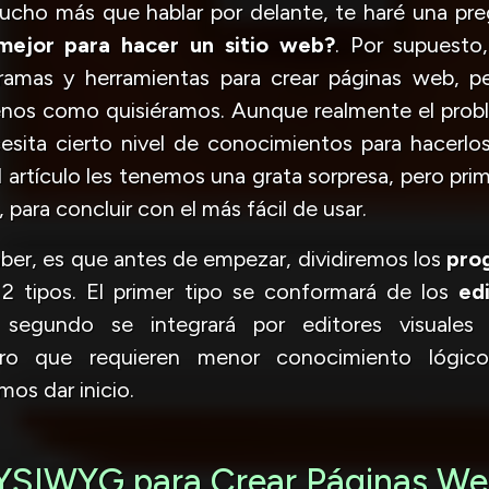
ucho más que hablar por delante, te haré una pr
mejor para hacer un sitio web?
. Por supuesto
ramas y herramientas para crear páginas web, pe
enos como quisiéramos. Aunque realmente el pro
esita cierto nivel de conocimientos para hacerlos
el artículo les tenemos una grata sorpresa, pero pr
para concluir con el más fácil de usar.
ber, es que antes de empezar, dividiremos los
pro
 2 tipos. El primer tipo se conformará de los
ed
 segundo se integrará por editores visuale
ero que requieren menor conocimiento lógico
os dar inicio.
YSIWYG para Crear Páginas W