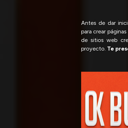
Antes de dar inic
para crear páginas
de sitios web cr
proyecto.
Te pres