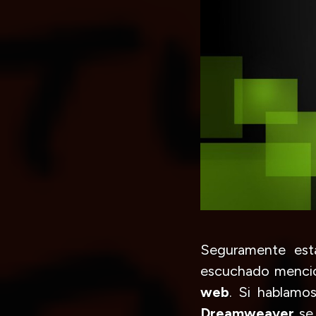
Seguramente est
escuchado mencio
web
. Si hablamos
Dreamweaver
se 