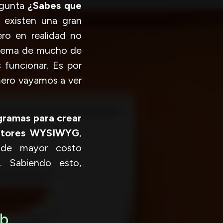
egunta
¿Sabes que
, existen una gran
ro en realidad no
blema de mucho de
 funcionar. Es por
imero vayamos a ver
gramas para crear
itores WYSIWYG
,
s de mayor costo
. Sabiendo esto,
eb