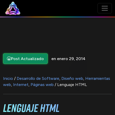
Post Actualizado
en enero 29, 2014
Inicio
/
Desarrollo de Software
,
Diseño web
,
Herramientas
web
,
Internet
,
Páginas web
/ Lenguaje HTML
Lenguaje HTML