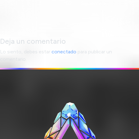
1
2
3
…
182
Siguiente »
Deja un comentario
Lo siento, debes estar
conectado
para publicar un
comentario.