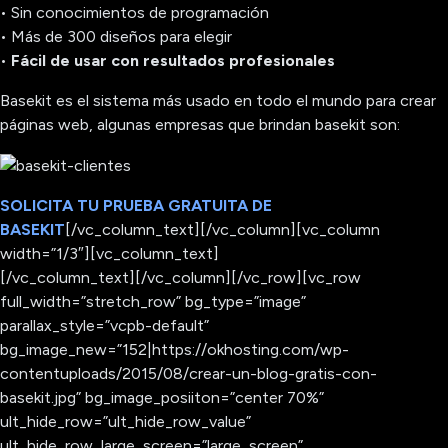
• Sin conocimientos de programación
• Más de 300 diseños para elegir
•
Fácil de usar con resultados profesionales
Basekit es el sistema más usado en todo el mundo para crear
páginas web, algunas empresas que brindan basekit son:
SOLICITA TU PRUEBA GRATUITA DE
BASEKIT
[/vc_column_text][/vc_column][vc_column
width=”1/3″][vc_column_text]
[/vc_column_text][/vc_column][/vc_row][vc_row
full_width=”stretch_row” bg_type=”image”
parallax_style=”vcpb-default”
bg_image_new=”152|https://okhosting.com/wp-
contentuploads/2015/08/crear-un-blog-gratis-con-
basekit.jpg” bg_image_posiiton=”center 70%”
ult_hide_row=”ult_hide_row_value”
ult_hide_row_large_screen=”large_screen”