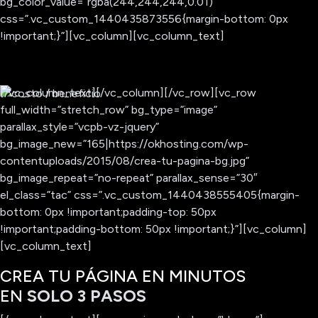
bg_color_value=”rgba(244,244,244,0.01)”
css=”.vc_custom_1440435873556{margin-bottom: 0px
!important;}”][vc_column][vc_column_text]
[/vc_column_text][/vc_column][/vc_row][vc_row
full_width=”stretch_row” bg_type=”image”
parallax_style=”vcpb-vz-jquery”
bg_image_new=”165|https://okhosting.com/wp-
contentuploads/2015/08/crea-tu-pagina-bg.jpg”
bg_image_repeat=”no-repeat” parallax_sense=”30″
el_class=”tac” css=”.vc_custom_1440438555405{margin-
bottom: 0px !important;padding-top: 50px
!important;padding-bottom: 50px !important;}”][vc_column]
[vc_column_text]
CREA TU PÁGINA EN MINUTOS
EN
SOLO 3 PASOS