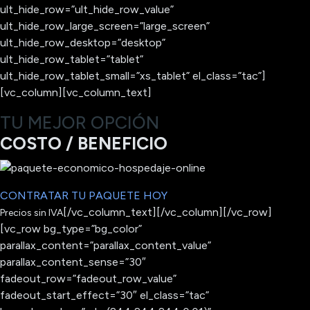
ult_hide_row=”ult_hide_row_value”
ult_hide_row_large_screen=”large_screen”
ult_hide_row_desktop=”desktop”
ult_hide_row_tablet=”tablet”
ult_hide_row_tablet_small=”xs_tablet” el_class=”tac”]
[vc_column][vc_column_text]
TU MEJOR OPCIÓN
COSTO / BENEFICIO
CONTRATAR TU PAQUETE HOY
[/vc_column_text][/vc_column][/vc_row]
Precios sin IVA
[vc_row bg_type=”bg_color”
parallax_content=”parallax_content_value”
parallax_content_sense=”30″
fadeout_row=”fadeout_row_value”
fadeout_start_effect=”30″ el_class=”tac”