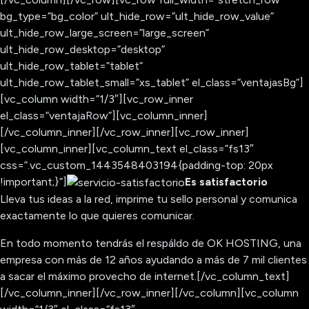
bg_type=”bg_color” ult_hide_row=”ult_hide_row_value”
ult_hide_row_large_screen=”large_screen”
ult_hide_row_desktop=”desktop”
ult_hide_row_tablet=”tablet”
ult_hide_row_tablet_small=”xs_tablet” el_class=”ventajasBg”]
[vc_column width=”1/3″][vc_row_inner
el_class=”ventajaRow”][vc_column_inner]
[/vc_column_inner][/vc_row_inner][vc_row_inner]
[vc_column_inner][vc_column_text el_class=”fs13″
css=”.vc_custom_1443548403194{padding-top: 20px
!important;}”]
Es satisfactorio
Lleva tus ideas a la red, imprime tu sello personal y comunica
exactamente lo que quieres comunicar.
En todo momento tendrás el respáldo de OK HOSTING, una
empresa con más de 12 años ayudando a más de 7 mil clientes
a sacar el máximo provecho de internet.[/vc_column_text]
[/vc_column_inner][/vc_row_inner][/vc_column][vc_column