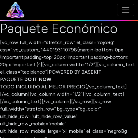
Paquete Económico
[vc_row full_width=”stretch_row” el_class=”rojoBg”
css=”.vc_custom_1440193110798{margin-bottom: 0px
!important;padding-top: 20px !important;padding-bottom:
20px !important;}”][vc_column width=”1/2″][vc_column_text
el_class=”tac blanco”]POWERED BY BASEKIT
PAQUETE
DO IT NOW
TODO INCLUIDO AL MEJOR PRECIO
[/vc_column_text]
[/vc_column][vc_column width=”1/2″][vc_column_text]
[/vc_column_text][/vc_column][/vc_row][vc_row
full_width=”stretch_row” bg_type=”bg_color”
ult_hide_row=”ult_hide_row_value”
ult_hide_row_mobile=”mobile”
ult_hide_row_mobile_large=”xl_mobile” el_class=”negroBg