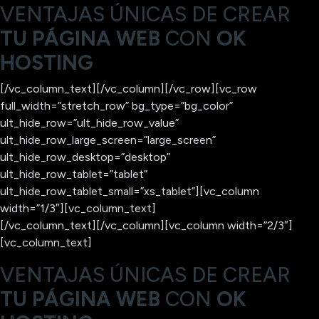
VENTAJAS ÚNICAS DE CREAR
TU PÁGINA WEB
CON
OK
HOSTING
[/vc_column_text][/vc_column][/vc_row][vc_row
full_width=”stretch_row” bg_type=”bg_color”
ult_hide_row=”ult_hide_row_value”
ult_hide_row_large_screen=”large_screen”
ult_hide_row_desktop=”desktop”
ult_hide_row_tablet=”tablet”
ult_hide_row_tablet_small=”xs_tablet”][vc_column
width=”1/3″][vc_column_text]
[/vc_column_text][/vc_column][vc_column width=”2/3″]
[vc_column_text]
VENTAJAS ÚNICAS DE CREAR
TU PÁGINA WEB
CON
OK