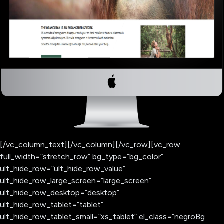
[/vc_column_text][/vc_column][/vc_row][vc_row
full_width=”stretch_row” bg_type=”bg_color”
ult_hide_row=”ult_hide_row_value”
ult_hide_row_large_screen=”large_screen”
ult_hide_row_desktop=”desktop”
ult_hide_row_tablet=”tablet”
ult_hide_row_tablet_small=”xs_tablet” el_class=”negroBg