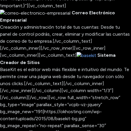
!important;}”][vc_column_text]
Correo Electrónico
Empresarial
Creación y administración total de tus cuentas: Desde tu
panel de control podrás, crear, eliminar y modificar las cuentas
de correo de tu empresa.
[/vc_column_text]
[/vc_column_inner][/vc_row_inner][vc_row_inner]
[vc_column_inner][vc_column_text]
Sistema
Creador de Sitios
BaseKit es el editor web más flexible e intuitivo del mundo. Te
permite crear una página web desde tu navegador con sólo
unos clicks.
[/vc_column_text][/vc_column_inner]
[/vc_row_inner][/vc_column][vc_column width=”1/3″]
[/vc_column][/vc_row][vc_row full_width=”stretch_row”
bg_type=”image” parallax_style=”vcpb-vz-jquery”
bg_image_new=”191|https://okhosting.com/wp-
contentuploads/2015/08/basekit-bg.jpg”
bg_image_repeat=”no-repeat” parallax_sense=”30″