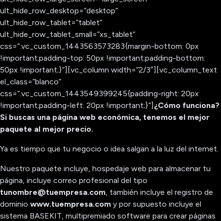
ult_hide_row_desktop=”desktop”
ult_hide_row_tablet=”tablet”
ult_hide_row_tablet_small=”xs_tablet”
css=”.vc_custom_1443563573283{margin-bottom: 0px
!important;padding-top: 50px !important;padding-bottom:
50px !important;}”][vc_column width=”2/3″][vc_column_text
el_class=”blanco”
css=”.vc_custom_1443549399245{padding-right: 20px
!important;padding-left: 20px !important;}”]
¿Cómo funciona?
Si buscas una página web económica, tenemos el mejor
paquete al mejor precio.
Ya es tiempo que tu negocio o idea salgan a la luz del internet.
Nuestro paquete incluye, hospedaje web para almacenar tu
página, incluye correo profesional del tipo
tunombre@tuempresa.com
, también incluye el registro de
dominio
www.tuempresa.com
y por supuesto incluye el
sistema BASEKIT, multipremiado software para crear páginas