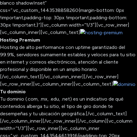
blanco shadowInset”
css=”.vc_custom_1443538858260{margin-bottom: 0px
!important;padding-top: 30px !important;padding-bottom:
30px !important;}”][vc_column width=”1/3″][vc_row_inner]
[vc_column_inner][vc_column_text]
Hosting Premium
Hosting de alto performance con uptime garantizado del
99.9%, servidores sumamente estables y veloces para tu sitio
en internet y correos electrónicos, atención al cliente
profesional y disponible en un amplio horario.
[/vc_column_text][/vc_column_inner][/vc_row_inner]
[vc_row_inner][vc_column_inner][vc_column_text]
Tu dominio
Tu dominio (.com, .mx, .edu, .net) es un indicativo de qué
contenidos alberga tu sitio, el tipo de giro donde te
desempeñas y tu ubicación geográfica.
[/vc_column_text]
[/vc_column_inner][/vc_row_inner][/vc_column][vc_column
width=”1/3″][vc_row_inner][vc_column_inner
css=”.vc_custom_1443544613916{padding-top: 20px