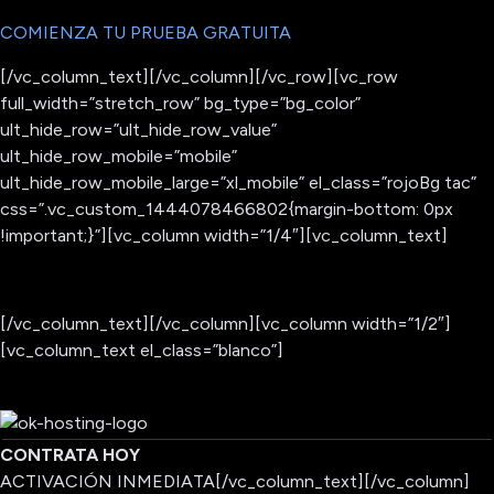
COMIENZA TU PRUEBA GRATUITA
[/vc_column_text][/vc_column][/vc_row][vc_row
full_width=”stretch_row” bg_type=”bg_color”
ult_hide_row=”ult_hide_row_value”
ult_hide_row_mobile=”mobile”
ult_hide_row_mobile_large=”xl_mobile” el_class=”rojoBg tac”
css=”.vc_custom_1444078466802{margin-bottom: 0px
!important;}”][vc_column width=”1/4″][vc_column_text]
[/vc_column_text][/vc_column][vc_column width=”1/2″]
[vc_column_text el_class=”blanco”]
CONTRATA HOY
ACTIVACIÓN INMEDIATA
[/vc_column_text][/vc_column]