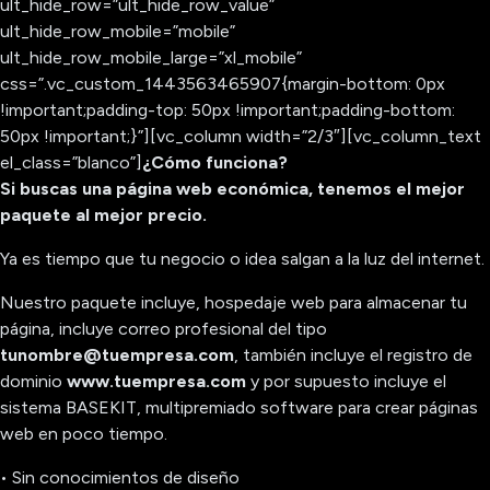
ult_hide_row=”ult_hide_row_value”
ult_hide_row_mobile=”mobile”
ult_hide_row_mobile_large=”xl_mobile”
css=”.vc_custom_1443563465907{margin-bottom: 0px
!important;padding-top: 50px !important;padding-bottom:
50px !important;}”][vc_column width=”2/3″][vc_column_text
el_class=”blanco”]
¿Cómo funciona?
Si buscas una página web económica, tenemos el mejor
paquete al mejor precio.
Ya es tiempo que tu negocio o idea salgan a la luz del internet.
Nuestro paquete incluye, hospedaje web para almacenar tu
página, incluye correo profesional del tipo
tunombre@tuempresa.com
, también incluye el registro de
dominio
www.tuempresa.com
y por supuesto incluye el
sistema BASEKIT, multipremiado software para crear páginas
web en poco tiempo.
• Sin conocimientos de diseño