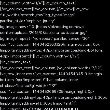
[vc_column width=”1/4″][vc_column_text]
[/vc_column_text][/vc_column][/vc_row][vc_row
full_width=”stretch_row” bg_type=”image”
parallax_style=”vcpb-vz-jquery”
bg_image_new=”101|https://okhosting.com/wp-
contentuploads/2015/08/solicita-cotizacion.jpg”
bg_image_repeat=”no-repeat” parallax_sense=”30″
css=”.vc_custom_1440452363320{margin-bottom: 0px
!important;padding-top: 40px !important;padding-bottom:
40px !important;}”][vc_column width=”1/12″]
[vc_column_text]
[/vc_column_text][/vc_column][vc_column width=”7/12″]
[vc_row_inner css=”.vc_custom_1440454045191{margin-
bottom: 0px !important;}”][vc_column_inner
el_class=”blancoBg” width=”1/2″
css=”.vc_custom_1440452069705{margin-right: 0px
!important;padding-top: 40px !important;padding-right: 30px
!important;padding-left: 30px !important;}”]
[vc_column_text]
CONTRATA TU PAQUETE