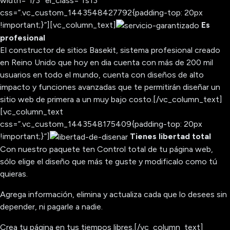
width=”1/3″ el_class=”fs13″
css=”.vc_custom_1443548427792{padding-top: 20px
!important;}”][vc_column_text]
Es
profesional
El constructor de sitios Basekit, sistema profesional creado
en Reino Unido que hoy en dia cuenta con más de 200 mil
usuarios en todo el mundo, cuenta con diseños de alto
impacto y funciones avanzadas que te permitirán diseñar un
sitio web de primera a un muy bajo costo.[/vc_column_text]
[vc_column_text
css=”.vc_custom_1443548175409{padding-top: 20px
!important;}”]
Tienes libertad total
Con nuestro paquete ten Control total de tu página web,
sólo elige el diseño que más te guste y modificalo como tú
quieras.
Agrega información, elimina y actualiza cada que lo desees sin
depender, ni pagarle a nadie.
Crea tu página en tus tiempos libres.[/vc_column_text]