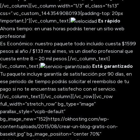
[/vc_column][vc_column width=”1/3″ el_class=”fs13″
css=”.vc_custom_1443549080193{padding-top: 20px
!important;}”][vc_column_text]
Es rápido
Ahorra tiempo: en unas horas podrás tener un sitio web
profesional
Es Económico: nuestro paquete todo incluido cuesta $1599
pesos al año / $133 mx al mes, vs un diseño profesional que
cuesta entre 8 – 20 mil pesos.[/vc_column_text]
[vc_column_text]
Está garantizado
Tu paquete incluye garantía de satisfacción por 90 días, en
ese periodo de tiempo podrás solicitar el reembolso de tu
pago si no te encuentras satisfecho con el servicio.
[/vc_column_text][/vc_column][/vc_row][vc_row
full_width=”stretch_row” bg_type=”image”
parallax_style=”vcpb-default”
bg_image_new=”152|https://okhosting.com/wp-
contentuploads/2015/08/crear-un-blog-gratis-con-
basekit.jpg” bg_image_posiiton=”center 70%”