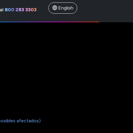
English
al
800 283 3303
posibles afectados)