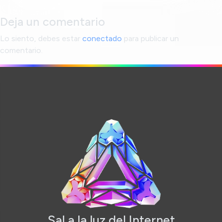
Deja un comentario
Lo siento, debes estar
conectado
para publicar un
comentario.
Sal a la luz del Internet