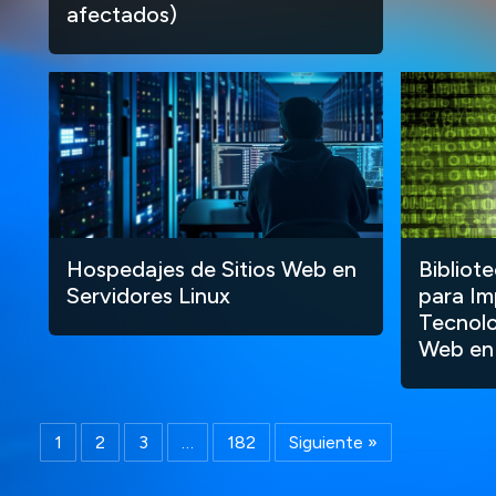
afectados)
Hospedajes de Sitios Web en
Bibliot
Servidores Linux
para Im
Tecnolo
Web en
1
2
3
…
182
Siguiente »