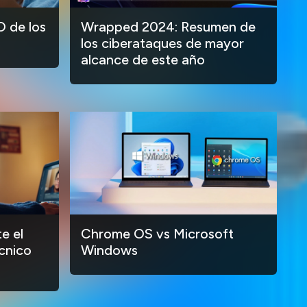
O de los
Wrapped 2024: Resumen de
los ciberataques de mayor
alcance de este año
e el
Chrome OS vs Microsoft
cnico
Windows