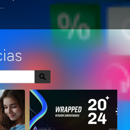
 …
cias