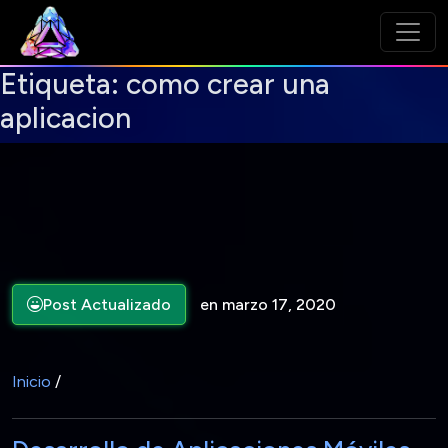
Etiqueta:
como crear una
aplicacion
Post Actualizado
en marzo 17, 2020
Inicio
/