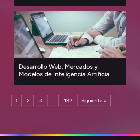
Desarrollo Web, Mercados y
Modelos de Inteligencia Artificial
1
2
3
…
182
Siguiente »