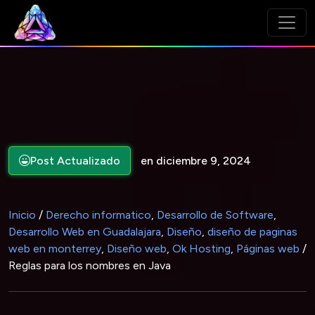
Post Actualizado
en diciembre 9, 2024
Inicio
/
Derecho informatico
,
Desarrollo de Software
,
Desarrollo Web en Guadalajara
,
Diseño
,
diseño de paginas
web en monterrey
,
Diseño web
,
Ok Hosting
,
Páginas web
/
Reglas para los nombres en Java