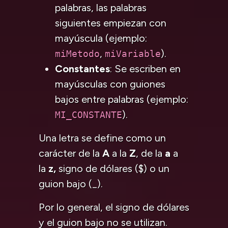
palabras, las palabras
siguientes empiezan con
mayúscula (ejemplo:
,
).
miMetodo
miVariable
Constantes
: Se escriben en
mayúsculas con guiones
bajos entre palabras (ejemplo:
).
MI_CONSTANTE
Una letra se define como un
carácter de la
A
a la
Z
, de la
a
a
la
z,
signo de dólares ($) o un
guion bajo (_).
Por lo general, el signo de dólares
y el guion bajo no se utilizan.