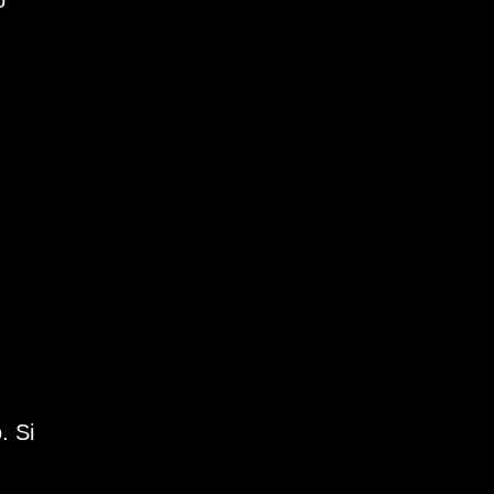
o
. Si