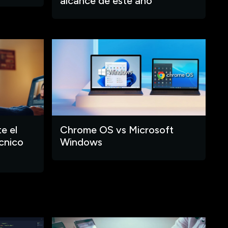
alcance de este año
e el
Chrome OS vs Microsoft
cnico
Windows