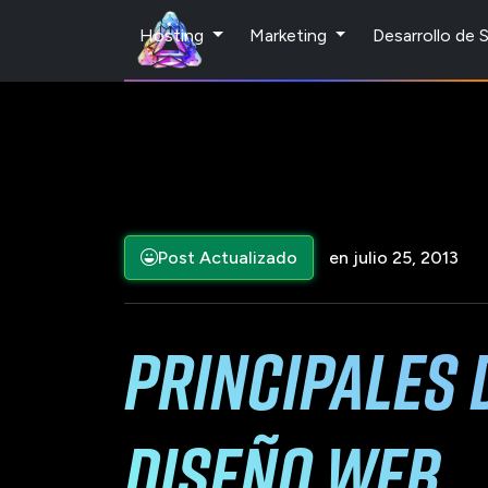
Hosting
Marketing
Desarrollo de
Post Actualizado
en julio 25, 2013
Principales 
diseño web