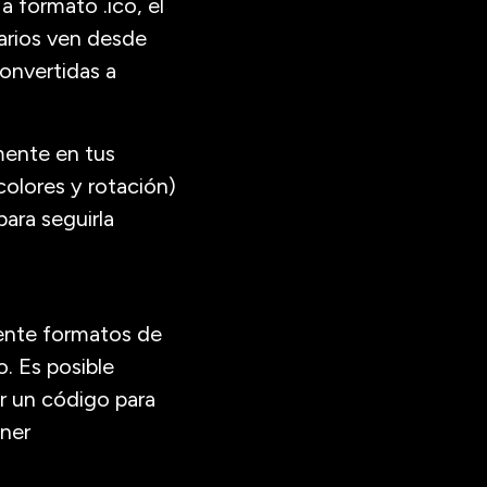
a formato .ico, el
arios ven desde
onvertidas a
mente en tus
colores y rotación)
ara seguirla
mente formatos de
. Es posible
r un código para
ener