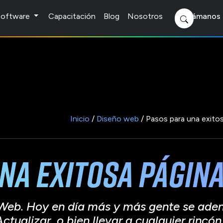
 Software
Capacitación
Blog
Nosotros
Llámanos 
Inicio
/
Diseño web
/ Pasos para una exito
na exitosa págin
eb. Hoy en día más y más gente se adent
ualizar, o bien llevar a cualquier rincón