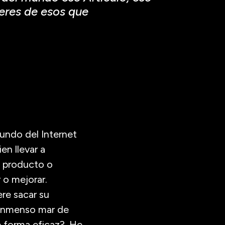
eres de esos que
undo del Internet
en llevar a
e producto o
 o mejorar.
re sacar su
e inmenso mar de
e forma eficaz?. He