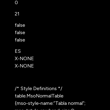
0
21
false
false
false
ES
X-NONE
X-NONE
/* Style Definitions */
table.MsoNormalTable
{mso-style-name:”Tabla normal”;