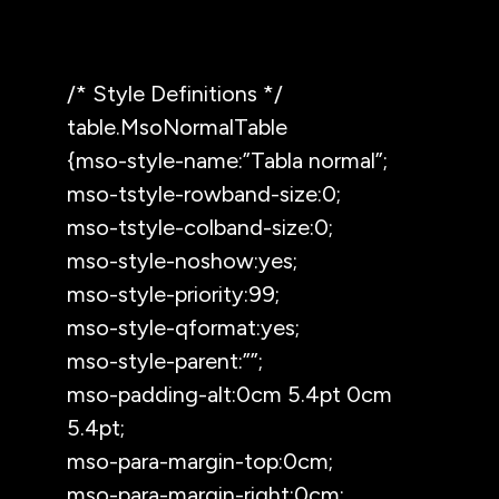
/* Style Definitions */
table.MsoNormalTable
{mso-style-name:”Tabla normal”;
mso-tstyle-rowband-size:0;
mso-tstyle-colband-size:0;
mso-style-noshow:yes;
mso-style-priority:99;
mso-style-qformat:yes;
mso-style-parent:””;
mso-padding-alt:0cm 5.4pt 0cm
5.4pt;
mso-para-margin-top:0cm;
mso-para-margin-right:0cm;