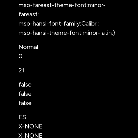
mso-fareast-theme-font:minor-
fareast;
mso-hansi-font-family:Calibri;
mso-hansi-theme-font:minor-latin;}
Normal
0
21
false
false
false
ES
X-NONE
X-NONE