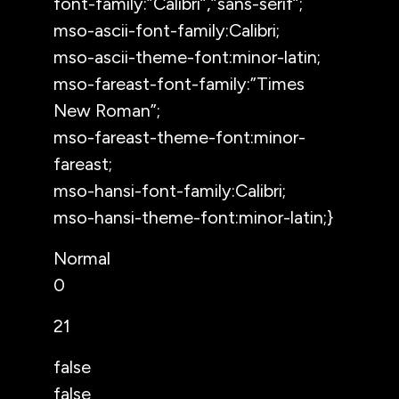
font-family:”Calibri”,”sans-serif”;
mso-ascii-font-family:Calibri;
mso-ascii-theme-font:minor-latin;
mso-fareast-font-family:”Times
New Roman”;
mso-fareast-theme-font:minor-
fareast;
mso-hansi-font-family:Calibri;
mso-hansi-theme-font:minor-latin;}
Normal
0
21
false
false