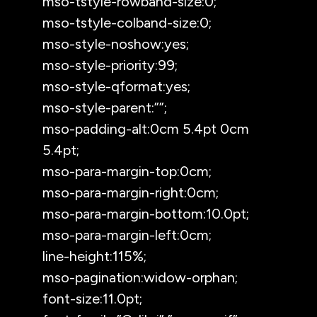
mso-tstyle-rowband-size:0;
mso-tstyle-colband-size:0;
mso-style-noshow:yes;
mso-style-priority:99;
mso-style-qformat:yes;
mso-style-parent:””;
mso-padding-alt:0cm 5.4pt 0cm
5.4pt;
mso-para-margin-top:0cm;
mso-para-margin-right:0cm;
mso-para-margin-bottom:10.0pt;
mso-para-margin-left:0cm;
line-height:115%;
mso-pagination:widow-orphan;
font-size:11.0pt;