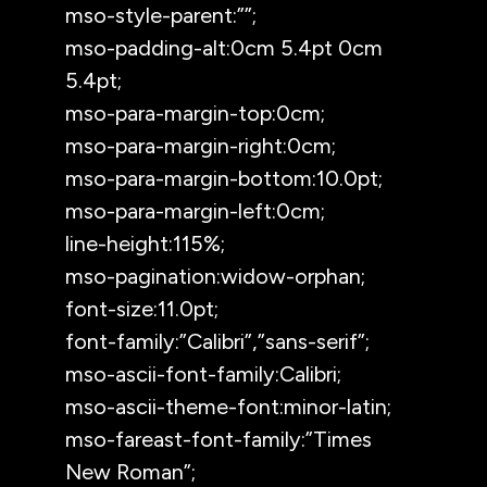
mso-style-parent:””;
mso-padding-alt:0cm 5.4pt 0cm
5.4pt;
mso-para-margin-top:0cm;
mso-para-margin-right:0cm;
mso-para-margin-bottom:10.0pt;
mso-para-margin-left:0cm;
line-height:115%;
mso-pagination:widow-orphan;
font-size:11.0pt;
font-family:”Calibri”,”sans-serif”;
mso-ascii-font-family:Calibri;
mso-ascii-theme-font:minor-latin;
mso-fareast-font-family:”Times
New Roman”;