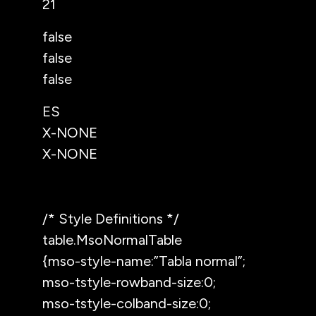
21
false
false
false
ES
X-NONE
X-NONE
/* Style Definitions */
table.MsoNormalTable
{mso-style-name:”Tabla normal”;
mso-tstyle-rowband-size:0;
mso-tstyle-colband-size:0;