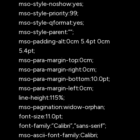
mso-style-noshow:yes;
mso-style-priority:99;
mso-style-qformat:yes;
mso-style-parent:””;
mso-padding-alt:0cm 5.4pt 0cm
5.4pt;
mso-para-margin-top:0cm;
mso-para-margin-right:0cm;
mso-para-margin-bottom:10.0pt;
mso-para-margin-left:0cm;
line-height:115%;
mso-pagination:widow-orphan;
font-size:11.0pt;
font-family:”Calibri”,”sans-serif”;
mso-ascii-font-family:Calibri;