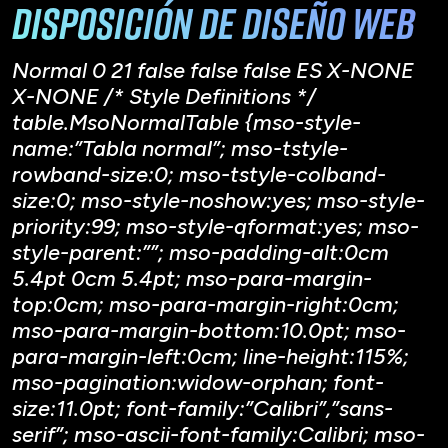
disposición de diseño web
Normal 0 21 false false false ES X-NONE
X-NONE /* Style Definitions */
table.MsoNormalTable {mso-style-
name:”Tabla normal”; mso-tstyle-
rowband-size:0; mso-tstyle-colband-
size:0; mso-style-noshow:yes; mso-style-
priority:99; mso-style-qformat:yes; mso-
style-parent:””; mso-padding-alt:0cm
5.4pt 0cm 5.4pt; mso-para-margin-
top:0cm; mso-para-margin-right:0cm;
mso-para-margin-bottom:10.0pt; mso-
para-margin-left:0cm; line-height:115%;
mso-pagination:widow-orphan; font-
size:11.0pt; font-family:”Calibri”,”sans-
serif”; mso-ascii-font-family:Calibri; mso-