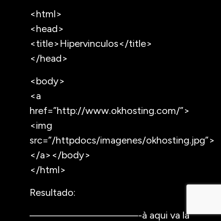
<html>
<head>
<title>Hipervinculos</title>
</head>
<body>
<a
href=”http://www.okhosting.com/”>
<img
src=”/httpdocs/imagenes/okhosting.jpg”>
</a></body>
</html>
Resultado:
——————————-à aqui va la