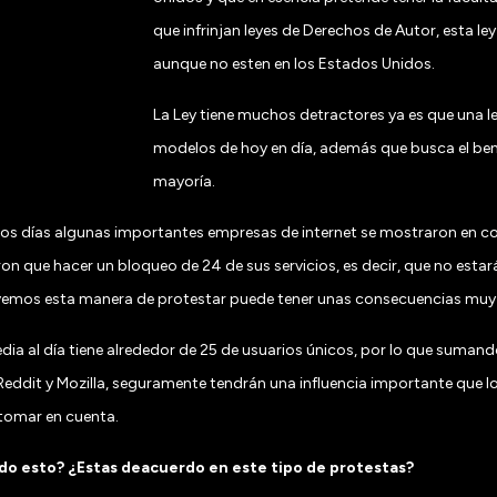
que infrinjan leyes de Derechos de Autor, esta l
aunque no esten en los Estados Unidos.
La Ley tiene muchos detractores ya es que una l
modelos de hoy en día, además que busca el benef
mayoría.
ios días algunas importantes empresas de internet se mostraron en co
on que hacer un bloqueo de 24 de sus servicios, es decir, que no esta
 vemos esta manera de protestar puede tener unas consecuencias muy 
dia al día tiene alrededor de 25 de usuarios únicos, por lo que sumand
eddit y Mozilla, seguramente tendrán una influencia importante que l
tomar en cuenta.
odo esto? ¿Estas deacuerdo en este tipo de protestas?