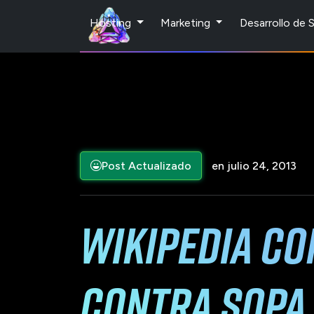
Hosting
Marketing
Desarrollo de
Post Actualizado
en julio 24, 2013
Wikipedia co
contra SOPA