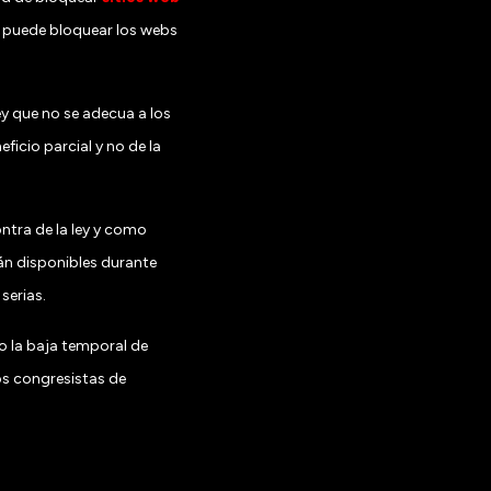
ey puede bloquear los webs
ey que no se adecua a los
icio parcial y no de la
ntra de la ley y como
rán disponibles durante
serias.
o la baja temporal de
os congresistas de