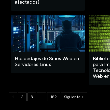
afectados)
Hospedajes de Sitios Web en
Bibliot
Servidores Linux
para Im
Tecnolo
Web en
1
2
3
…
182
Siguiente »