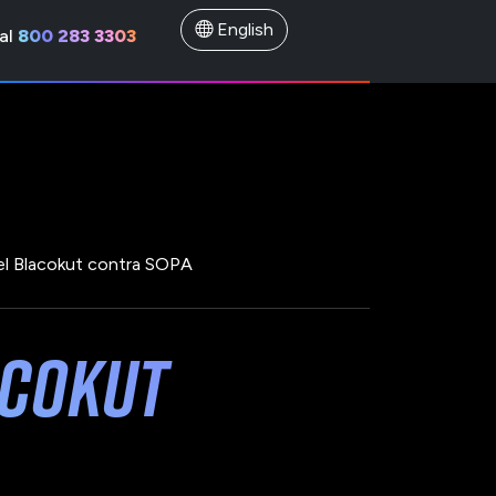
English
al
800 283 3303
el Blacokut contra SOPA
acokut