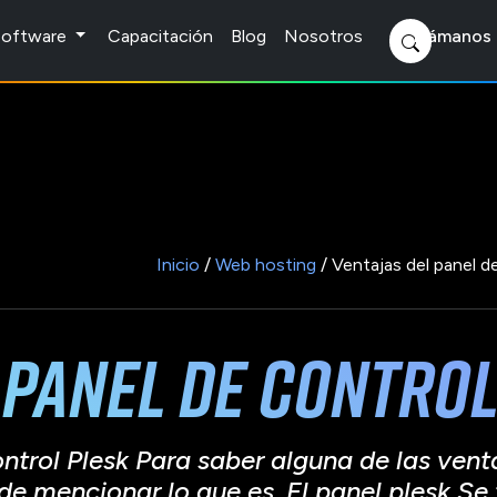
 Software
Capacitación
Blog
Nosotros
Llámanos 
Inicio
/
Web hosting
/ Ventajas del panel d
 panel de control
ntrol Plesk Para saber alguna de las vent
 de mencionar lo que es. El panel plesk Se