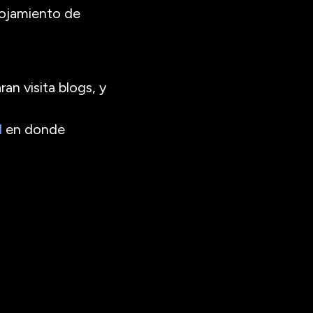
lojamiento de
an visita blogs, y
l
en donde