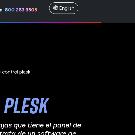
English
al
800 283 3303
e control plesk
 plesk
ajas que tiene el panel de
 trata de un software de