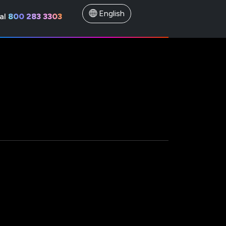
English
al
800 283 3303