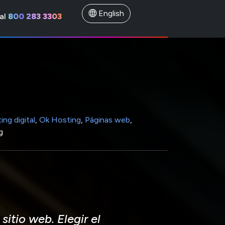
English
al
800 283 3303
ing digital
,
Ok Hosting
,
Páginas web
,
g
itio web. Elegir el