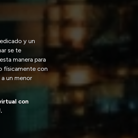
dedicado y un
ar se te
e esta manera para
no físicamente con
o a un menor
irtual con
.