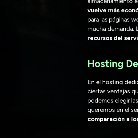
almacenamiento en
vuelve más econó
para las páginas 
mucha demanda.
recursos del serv
Hosting D
En el hosting ded
ciertas ventajas q
podemos elegir las
queremos en el ser
comparación a los