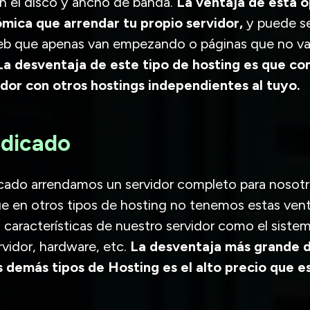
 el disco y ancho de banda.
La ventaja de esta o
mica que arrendar tu propio servidor,
y puede se
web que apenas van empezando o páginas que no va
La desventaja de este tipo de hosting es que co
idor con otros hostings independientes al tuyo.
edicado
icado arrendamos un servidor completo para nosotr
ue en otros tipos de hosting no tenemos estas ven
 características de nuestro servidor como el siste
vidor, hardware, etc.
La desventaja más grande d
 demás tipos de Hosting es el alto precio que es