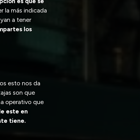
pción es que se
r la más indicada
yan a tener
mpartes los
os esto nos da
tajas son que
ma operativo que
e este en
te tiene.