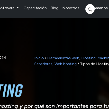
 Software
Capacitación
Blog
Nosotros
Llámanos 
2024
Inicio
/
Herramientas web
,
Hosting
,
Market
Servidores
,
Web hosting
/ Tipos de Hostin
ting
osting y por qué son importantes para tu s