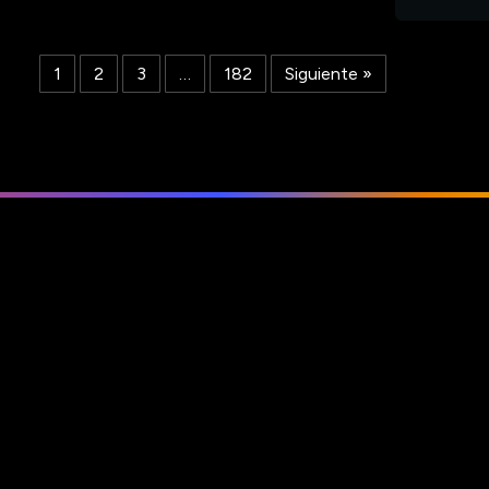
1
2
3
…
182
Siguiente »