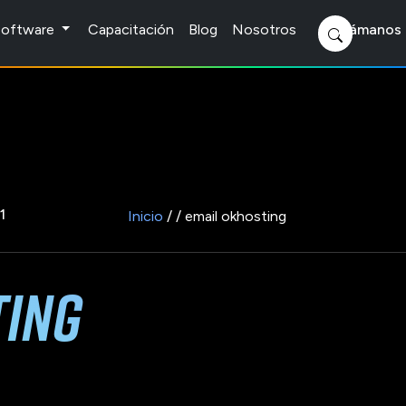
 Software
Capacitación
Blog
Nosotros
Llámanos 
1
Inicio
/ / email okhosting
ting