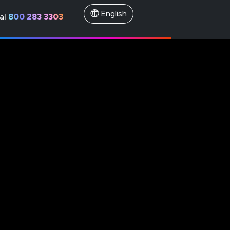
English
al
800 283 3303