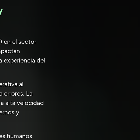
y
 en el sector
impactan
a experiencia del
rativa al
 errores. La
 a alta velocidad
ternos y
ores humanos