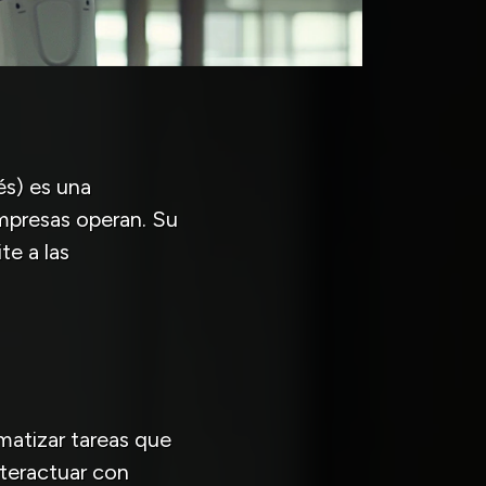
és) es una
mpresas operan. Su
te a las
matizar tareas que
teractuar con