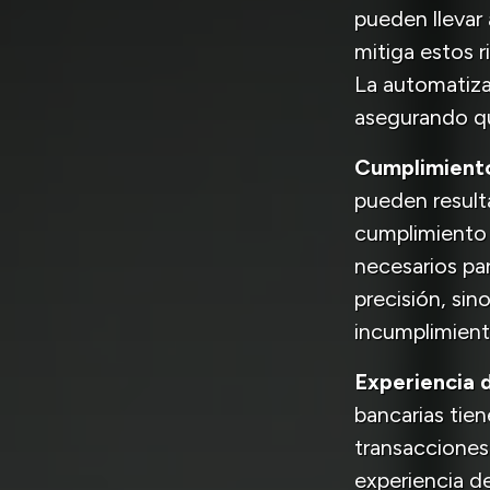
pueden llevar
mitiga estos r
La automatizac
asegurando qu
Cumplimiento
pueden resulta
cumplimiento 
necesarios pa
precisión, sin
incumplimient
Experiencia d
bancarias tien
transacciones
experiencia del