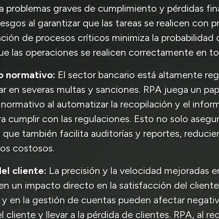
 a problemas graves de cumplimiento y pérdidas fin
iesgos al garantizar que las tareas se realicen con 
ión de procesos críticos minimiza la probabilidad d
e las operaciones se realicen correctamente en 
 normativo:
El sector bancario está altamente reg
r en severas multas y sanciones. RPA juega un pape
normativo al automatizar la recopilación y el info
ra cumplir con las regulaciones. Esto no solo aseg
o que también facilita auditorías y reportes, reduci
os costosos.
el cliente:
La precisión y la velocidad mejoradas e
en un impacto directo en la satisfacción del cliente.
 y en la gestión de cuentas pueden afectar negati
 cliente y llevar a la pérdida de clientes. RPA, al re