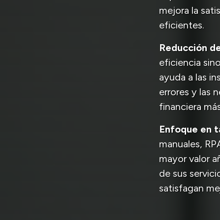
mejora la sati
eficientes.
Reducción de
eficiencia si
ayuda a las in
errores y las 
financiera más
Enfoque en t
manuales, RPA
mayor valor añ
de sus servici
satisfagan mej