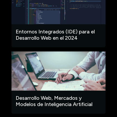
Entornos Integrados (IDE) para el
Desarrollo Web en el 2024
Desarrollo Web, Mercados y
Modelos de Inteligencia Artificial