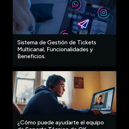
Sistema de Gestión de Tickets
Multicanal, Funcionalidades y
Beneficios.
¿Cómo puede ayudarte el equipo