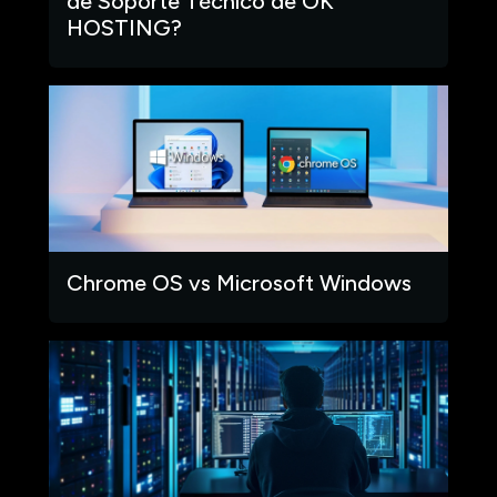
de Soporte Técnico de OK
HOSTING?
Chrome OS vs Microsoft Windows