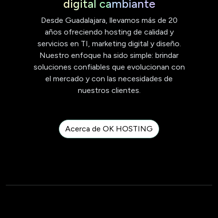
digital cambiante
Desde Guadalajara, llevamos más de 20
años ofreciendo hosting de calidad y
servicios en TI, marketing digital y diseño.
Nuestro enfoque ha sido simple: brindar
soluciones confiables que evolucionan con
el mercado y con las necesidades de
nuestros clientes.
Acerca de OK HOSTING