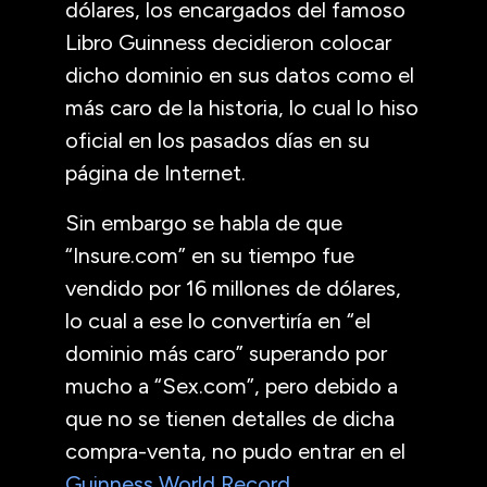
dólares, los encargados del famoso
Libro Guinness decidieron colocar
dicho dominio en sus datos como el
más caro de la historia, lo cual lo hiso
oficial en los pasados días en su
página de Internet.
Sin embargo se habla de que
“Insure.com” en su tiempo fue
vendido por 16 millones de dólares,
lo cual a ese lo convertiría en “el
dominio más caro” superando por
mucho a “Sex.com”, pero debido a
que no se tienen detalles de dicha
compra-venta, no pudo entrar en el
Guinness World Record
.