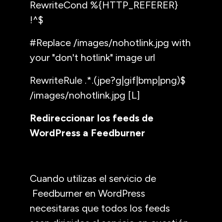
RewriteCond %{HTTP_REFERER}
!^$
#Replace /images/nohotlink.jpg with
your "don't hotlink" image url
RewriteRule .*.(jpe?g|gif|bmp|png)$
/images/nohotlink.jpg [L]
Redireccionar los feeds de
WordPress a Feedburner
Cuando utilizas el servicio de
Feedburner en WordPress
necesitaras que todos los feeds