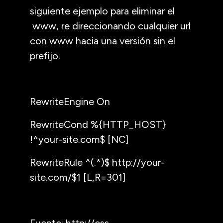
siguiente ejemplo para eliminar el
www, re direccionando cualquier url
con www hacia una versión sin el
prefijo.
RewriteEngine On
RewriteCond %{HTTP_HOST}
!^your-site.com$ [NC]
RewriteRule ^(.*)$ http://your-
site.com/$1 [L,R=301]
Fuente: http://css-