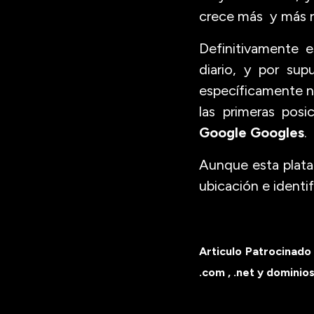
crece más y más r
Definitivamente 
diario, y por su
específicamente n
las primeras pos
Google Googles
.
Aunque esta plataf
ubicación e identi
Articulo Patrocinad
.com , .net y
dominio