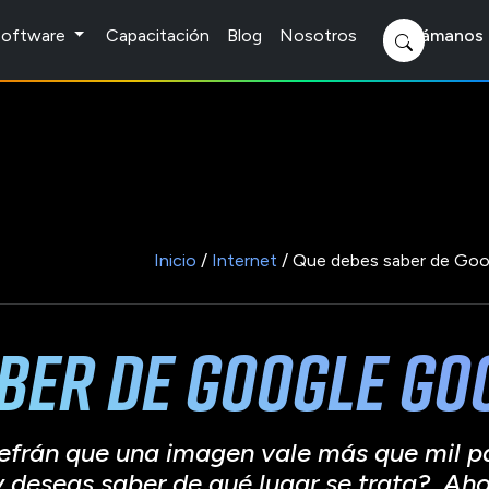
 Software
Capacitación
Blog
Nosotros
Llámanos 
Inicio
/
Internet
/ Que debes saber de Goo
ber de Google Go
refrán que una imagen vale más que mil p
y deseas saber de qué lugar se trata? Ah