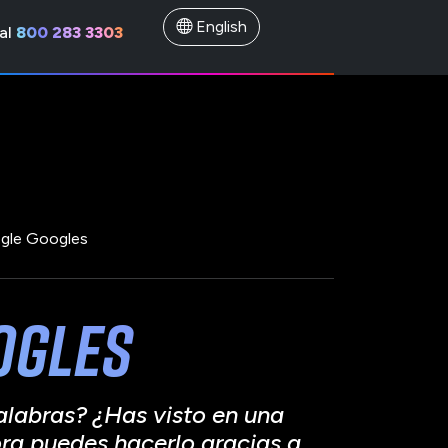
English
al
800 283 3303
gle Googles
ogles
alabras? ¿Has visto en una
ora puedes hacerlo gracias a