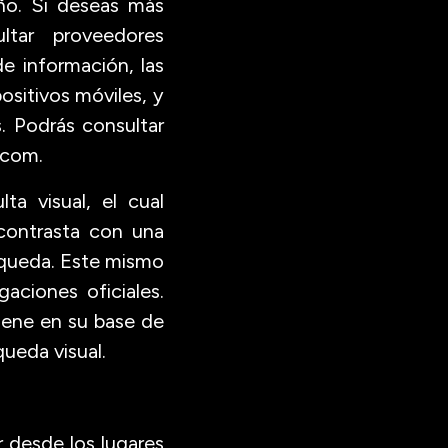
ño. Si deseas más
ltar proveedores
e información, las
ositivos móviles, y
. Podrás consultar
.com.
a visual, el cual
contrasta con una
squeda. Este mismo
aciones oficiales.
iene en su base de
ueda visual.
r desde los lugares