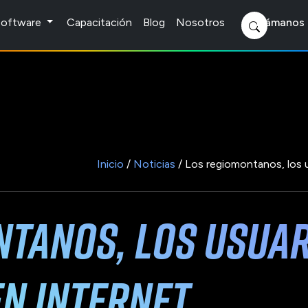
 Software
Capacitación
Blog
Nosotros
Llámanos 
Inicio
/
Noticias
/ Los regiomontanos, los 
ntanos, los usua
n internet.