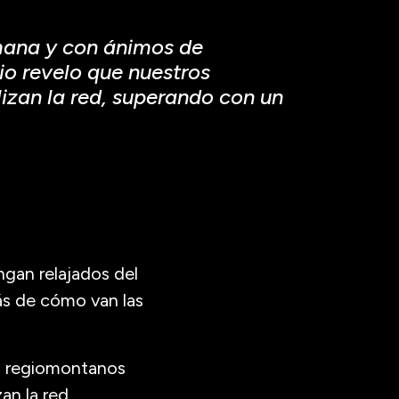
emana y con ánimos de
io revelo que nuestros
izan la red, superando con un
gan relajados del
ás de cómo van las
os regiomontanos
an la red,