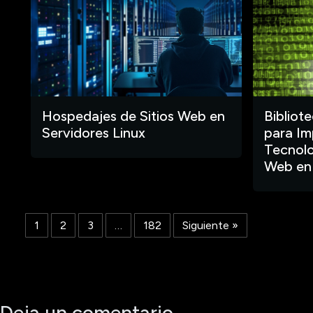
Hospedajes de Sitios Web en
Bibliot
Servidores Linux
para Im
Tecnolo
Web en
1
2
3
…
182
Siguiente »
Deja un comentario