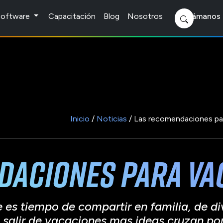
 Software
Capacitación
Blog
Nosotros
Llámanos 
Inicio
/
Noticias
/ Las recomendaciones par
daciones para va
 tiempo de compartir en familia, de divert
alir de vacaciones mas ideas cruzan po