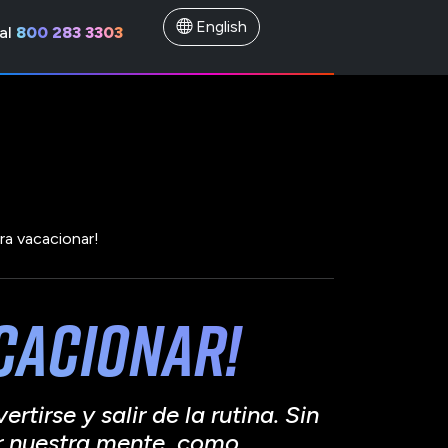
English
al
800 283 3303
a vacacionar!
cacionar!
irse y salir de la rutina. Sin
r nuestra mente, como