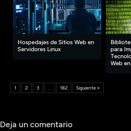
Hospedajes de Sitios Web en
Bibliot
Servidores Linux
para Im
Tecnolo
Web en
1
2
3
…
182
Siguiente »
Deja un comentario