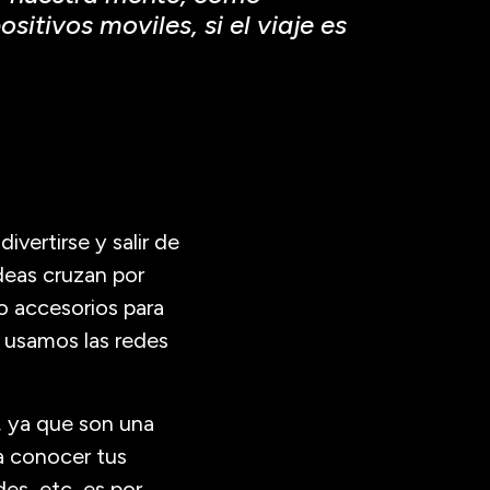
itivos moviles, si el viaje es
vertirse y salir de
deas cruzan por
 accesorios para
 y usamos las redes
o, ya que son una
 a conocer tus
des, etc, es por