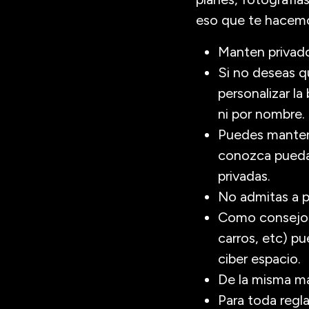
eso que te hacemo
Manten privado 
Si no deseas q
personalizar l
ni por nombre.
Puedes mantene
conozca pueda 
privadas.
No admitas a 
Como consejo n
carros, etc) p
ciber espacio.
De la misma ma
Para toda regl