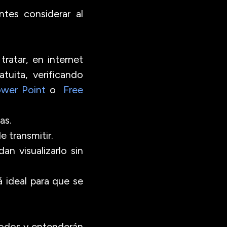
tes considerar al
ratar, en internet
uita, verificando
Power Point
o
Free
as.
e transmitir.
n visualizarlo sin
 ideal para que se
 todos y entenderán