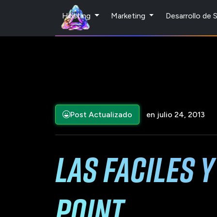
Hosting
Marketing
Desarrollo de
Post Actualizado
en julio 24, 2013
Las faciles 
point