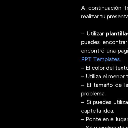
A continuación t
realizar tu present
– Utilizar
plantill
puedes encontrar
encontré una pa
PPT Templates
.
– El color del tex
– Utiliza el menor 
– El tamaño de la
problema.
– Si puedes utili
capte la idea.
– Ponte en el luga
– Sé y explica de 