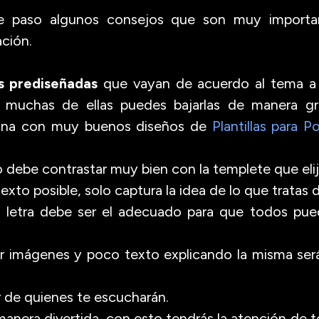
e paso algunos consejos que son muy importan
ación.
as prediseñadas
que vayan de acuerdo al tema a t
 muchas de ellas puedes bajarlas de manera grat
gina con muy buenos diseños de
Plantillas para 
to debe contrastar muy bien con la templete que elij
texto posible, solo captura la idea de lo que tratas d
 letra debe ser el adecuado para que todos pueda
zar imágenes y poco texto explicando la misma será
r de quienes te escucharán.
manera divertida, con esto tendrás la atención de