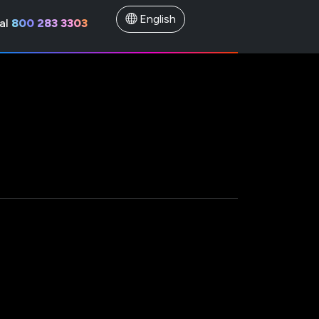
English
al
800 283 3303