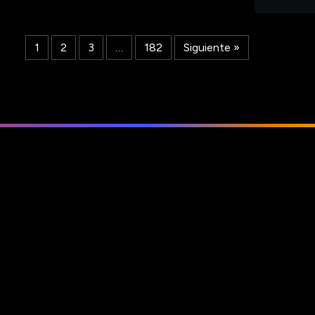
1
2
3
…
182
Siguiente »