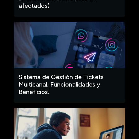
afectados)
Sistema de Gestión de Tickets
Multicanal, Funcionalidades y
Beneficios.