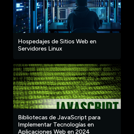
Hospedajes de Sitios Web en
Servidores Linux
Bibliotecas de JavaScript para
Implementar Tecnologías en
Aplicaciones Web en 2024