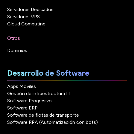
Servidores Dedicados
Servidores VPS
Cloud Computing
Otros
Dominios
Desarrollo de Software
Apps Móviles
Gestión de infraestructura IT
Software Progresivo
Software ERP
Software de flotas de transporte
Software RPA (Automatización con bots)