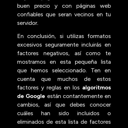
buen precio y con páginas web
confiables que seran vecinos en tu
servidor.
En conclusión, si utilizas formatos
excesivos seguramente incluirás en
factores negativos, así como te
mostramos en esta pequeña lista
que hemos seleccionado. Ten en
cuenta que muchos de estos
factores y reglas en los
algoritmos
de Google
están contantemente en
cambios, así que debes conocer
cuáles han sido incluidos o
eliminados de esta lista de factores