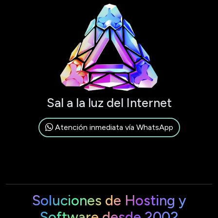
Sal a la luz del Internet
Atención inmediata vía WhatsApp
Soluciones de Hosting y
Software desde 2002