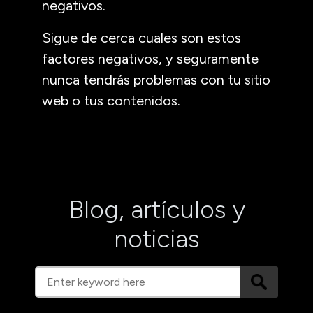
negativos.
Sigue de cerca cuales son estos
factores negativos, y seguramente
nunca tendrás problemas con tu sitio
web o tus contenidos.
Blog, artículos y
noticias