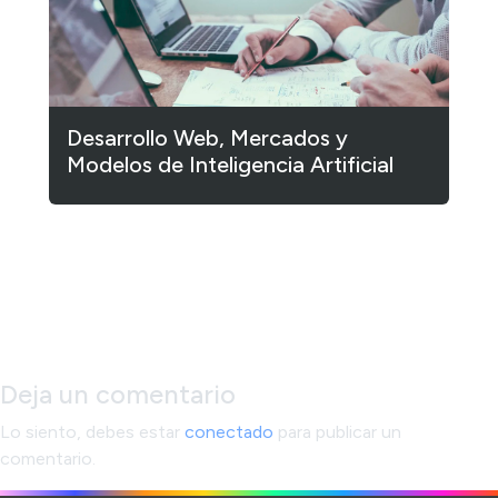
Desarrollo Web, Mercados y
Modelos de Inteligencia Artificial
1
2
3
…
182
Siguiente »
Deja un comentario
Lo siento, debes estar
conectado
para publicar un
comentario.