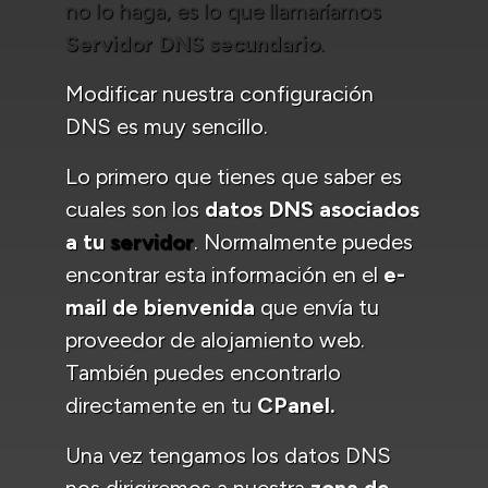
no lo haga, es lo que llamaríamos
Servidor DNS secundario
.
Modificar nuestra configuración
DNS es muy sencillo.
Lo primero que tienes que saber es
cuales son los
datos DNS asociados
a tu
servidor
. Normalmente puedes
encontrar esta información en el
e-
mail de bienvenida
que envía tu
proveedor de alojamiento web.
También puedes encontrarlo
directamente en tu
CPanel.
Una vez tengamos los datos DNS
nos dirigiremos a nuestra
zona de