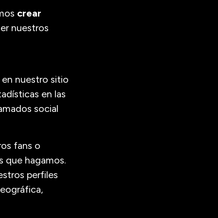
emos
crear
der nuestros
 en nuestro sitio
stadísticas en las
lamados social
ros fans o
es que hagamos.
tros perfiles
geográfica,