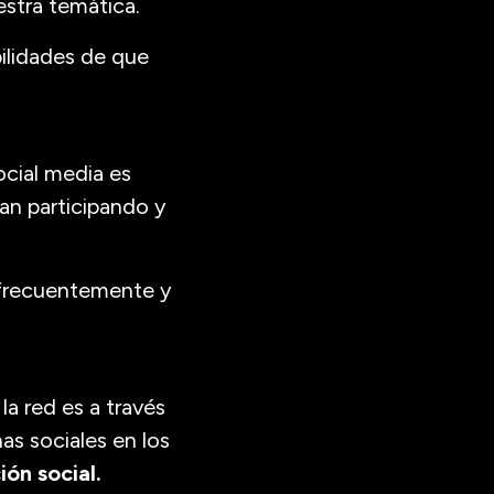
estra temática.
bilidades de que
ocial media es
gan participando y
 frecuentemente y
la red es a través
as sociales en los
ón social.